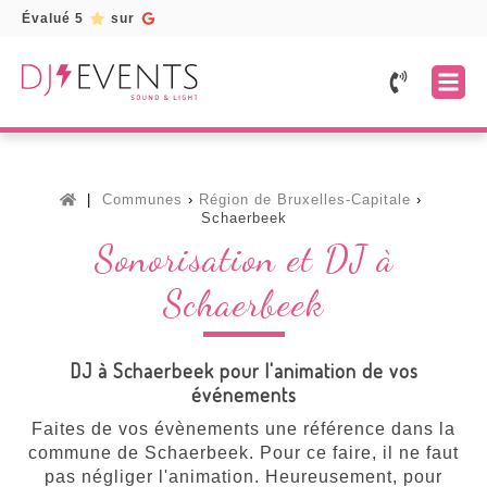
Évalué 5
sur
Accueil
Prestations
Mariage
Services
Communes
Région de Bruxelles-Capitale
Fête
Location
Galerie
Schaerbeek
d'entreprise
de
Sonorisation et DJ à
matériel
Témoignages
Fête
d'anniversaire
Borne
Schaerbeek
Devis
à
selfie
gratuit
Soirée
/
karaoké
Photobooth
DJ à Schaerbeek pour l'animation de vos
Toutes
événements
Lettres
nos
lumineuses
prestations
Faites de vos évènements une référence dans la
Musiciens
commune de Schaerbeek. Pour ce faire, il ne faut
pas négliger l'animation. Heureusement, pour