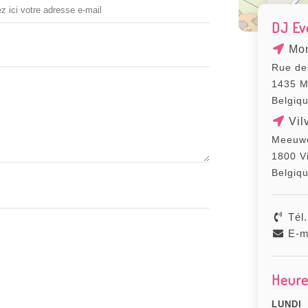
DJ Ev
Mon
Rue de
1435 M
Belgiq
Vil
Meeuwe
1800 V
Belgiq
Tél.
E-m
Heure
LUNDI