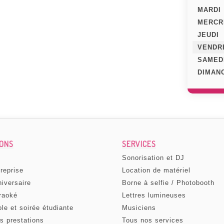
MARDI
MERCR
JEUDI
VENDR
SAMED
DIMAN
IONS
SERVICES
Sonorisation et DJ
treprise
Location de matériel
niversaire
Borne à selfie / Photobooth
raoké
Lettres lumineuses
ole et soirée étudiante
Musiciens
s prestations
Tous nos services