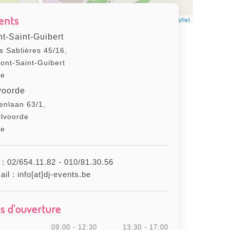
ents
Leaflet
t-Saint-Guibert
s Sablières 45/16,
ont-Saint-Guibert
ue
voorde
nlaan 63/1,
ilvoorde
ue
 :
02/654.11.82
-
010/81.30.56
ail :
info[at]dj-events.be
s d'ouverture
09:00 - 12:30
13:30 - 17:00