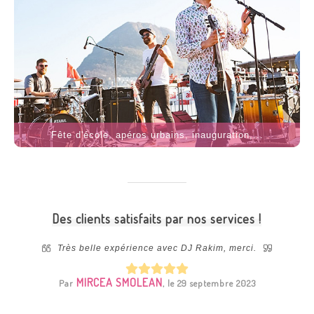
Fête d'école, apéros urbains, inauguration,...
Des clients satisfaits par nos services !
 notre
Très belle expérience avec DJ Rakim, merci.
ibilité
install
machine !
qui no
MIRCEA SMOLEAN
Par
, le 29 septembre 2023
i à Evy