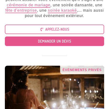
Tous
nos
cérémonie de mariage
, une soirée dansante, une
services
fête d'entreprise
, une
soirée karaoké
,... mais aussi
pour tout évènement extérieur.
APPELEZ-NOUS
DEMANDER UN DEVIS
ÉVÉNEMENTS PRIVÉS