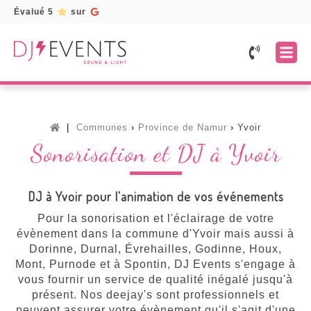
Évalué 5
sur
Accueil
Prestations
Mariage
Services
Communes
Province de Namur
Yvoir
Fête
Location
Galerie
Sonorisation et DJ à Yvoir
d'entreprise
de
matériel
Témoignages
Fête
d'anniversaire
Borne
Devis
DJ à Yvoir pour l'animation de vos événements
à
selfie
gratuit
Soirée
/
Pour la sonorisation et l'éclairage de votre
karaoké
Photobooth
évènement dans la commune d'Yvoir mais aussi à
Toutes
Dorinne, Durnal, Évrehailles, Godinne, Houx,
Lettres
nos
lumineuses
Mont, Purnode et à Spontin, DJ Events s'engage à
prestations
vous fournir un service de qualité inégalé jusqu'à
Musiciens
présent. Nos deejay's sont professionnels et
peuvent assurer votre évènement qu'il s'agit d'une