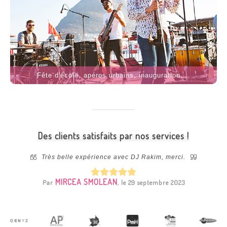
Fête d'école, apéros urbains, inauguration,...
Des clients satisfaits par nos services !
 notre
Très belle expérience avec DJ Rakim, merci.
ibilité
install
machine !
qui no
MIRCEA SMOLEAN
Par
, le 29 septembre 2023
i à Evy
Par