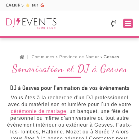
Évalué 5
sur
Accueil
Prestations
Mariage
Services
Communes
Province de Namur
Gesves
Fête
Location
Galerie
Sonorisation et DJ à Gesves
d'entreprise
de
matériel
Témoignages
Fête
d'anniversaire
Borne
Devis
DJ à Gesves pour l'animation de vos événements
à
selfie
gratuit
Soirée
/
Vous êtes à la recherche d'un DJ professionnel
karaoké
Photobooth
avec du matériel son et lumière pour l'un de votre
Toutes
cérémonie de mariage
, un banquet, une fête de
Lettres
nos
lumineuses
personnel ou même d'anniversaire ou tout autre
prestations
évènement intérieur ou extérieur à Gesves, Faulx-
Musiciens
les-Tombes, Haltinne, Mozet ou à Sorée ? Alors
vous êtes à la bonne adresse ! Contactez-nous