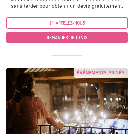
Tous
nos
sans tarder pour obtenir un devis gratuitement.
services
APPELEZ-NOUS
DEMANDER UN DEVIS
ÉVÉNEMENTS PRIVÉS